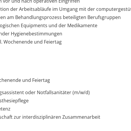
vor und nach operativen Eingriffen
ation der Arbeitsabläufe im Umgang mit der computergest
llen am Behandlungsprozess beteiligten Berufsgruppen
ologischen Equipments und der Medikamente
nder Hygienebestimmungen
l. Wochenende und Feiertag
chenende und Feiertag
assistent oder Notfallsanitäter (m/w/d)
sthesiepflege
etenz
schaft zur interdisziplinären Zusammenarbeit