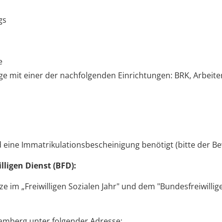
gs
e
e mit einer der nachfolgenden Einrichtungen: BRK, Arbei
eine Immatrikulationsbescheinigung benötigt (bitte der B
illigen Dienst (BFD):
e im „Freiwilligen Sozialen Jahr" und dem "Bundesfreiwillig
Bamberg unter folgender Adresse: